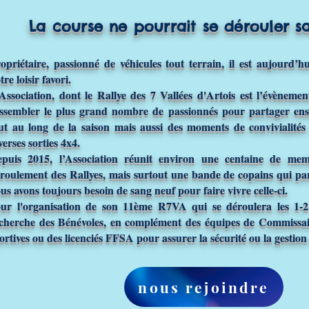
La course ne pourrait se dérouler san
opriétaire, passionné de véhicules tout terrain, il est aujourd’
tre loisir favori.
Association, dont le Rallye des 7 Vallées d'Artois est l’évèneme
ssembler le plus grand nombre de passionnés pour partager ens
ut au long de la saison mais aussi des moments de convivialité
verses sorties 4x4.
puis 2015, l’Association réunit environ une centaine de me
roulement des Rallyes, mais surtout une bande de copains qui par
us avons toujours besoin de sang neuf pour faire vivre celle-ci.
ur l'organisation de son 11ème R7VA qui se déroulera les 1-2
cherche des Bénévoles, en complément des équipes de Commissair
ortives ou des licenciés FFSA pour assurer la sécurité ou la gestion
nous rejoindre