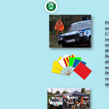
Pr
no
L’
ra
to
di
De
dé
no
Po
re
sp