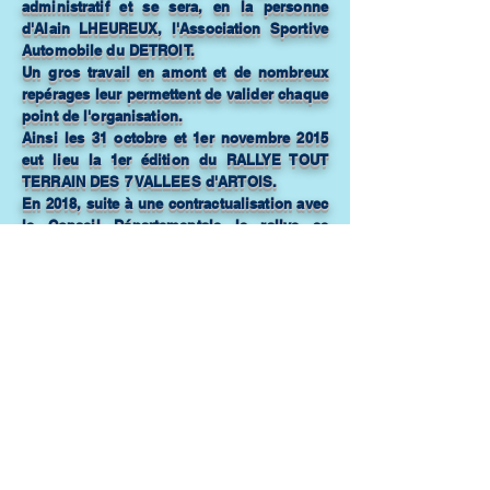
administratif et se sera, en la personne
d'Alain LHEUREUX, l'Association Sportive
Automobile du DETROIT.
Un gros travail en amont et de nombreux
repérages leur permettent de valider chaque
point de l'organisation.
Ainsi les 31 octobre et 1er novembre 2015
eut lieu la 1er édition du RALLYE TOUT
TERRAIN DES 7 VALLEES d'ARTOIS.
En 2018, suite à une contractualisation avec
le Conseil Départementale le rallye se
dénomme:
RALLYE des 7 VALLEES d'ARTOIS PAS-DE-
CALAIS
Claude GENGEMBRE instigateur du
R7VA